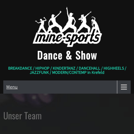
Skip
to
content
Dance & Show
BREAKDANCE / HIPHOP / KINDERTANZ / DANCEHALL / HIGHHEELS /
JAZZFUNK / MODERN/CONTEMP in Krefeld
Menu
Unser Team