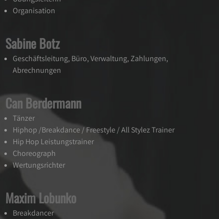
Organisation
Sabine Botz
Geschäftsleitung, Büro, Verwaltung, Zahlungen,
Abrechnungen
Can Berdermann
Tänzer
Hiphop /Breakdance / Freestyle / All Stylez Trainer
Hip Hop Leistungstrainer
Choreograph
Wertungsrichter
Maxim Lobunko
Breakdancer