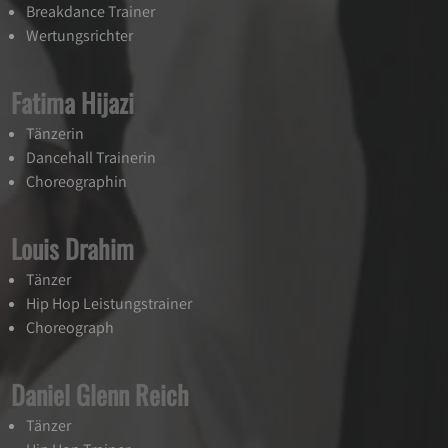
Breakdance Trainer
Wertungsrichter
Fatima Hijazi
Tänzerin
Dancehall Trainerin
Choreographin
Louis Drahim
Tänzer
Hip Hop Leistungstrainer
Choreograph
Daniel Glenn Reich
Tänzer