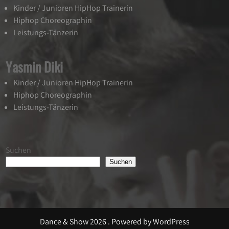
Kinder / Junioren HipHop Trainerin
Hiphop Choreographin
Leistungs-Tänzerin
Yasmin Diki
Kinder / Junioren HipHop Trainerin
Hiphop Choreographin
Leistungs-Tänzerin
Suchen
Suchen
Dance & Show 2026 . Powered by WordPress